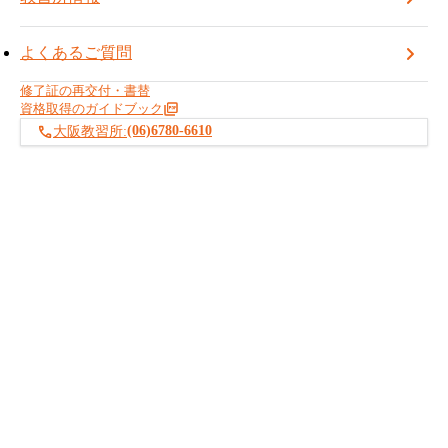
認ください。
よくあるご質問
修了証の再交付・書替
資格取得のガイドブック
(06)6780-6610
大阪教習所:
お知らせ記事一覧へ戻る
建設・産業機械の資格取得は株式会社BREXA PCT