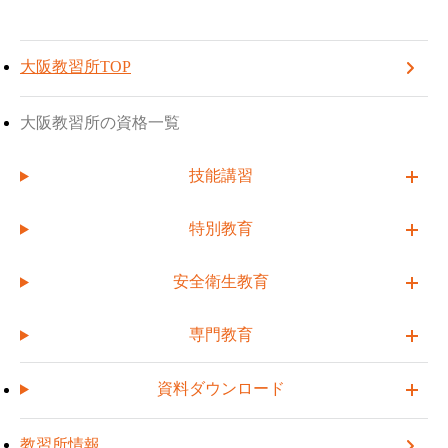
TOP
大阪教習所
お知らせ一覧
大阪教習所
TOPへ戻る
受講予約する
【新講習】保護具着用管理責任者講習 4月より開催のお知らせ
大阪教習所TOP
2026.02.03
【新講習】保護具着用管理責任者
大阪教習所の資格一覧
講習 4月より開催のお知らせ
技能講習
特別教育
＼新講習 開催決定！／
安全衛生教育
4月より大阪教習所にて、
保護具着用管理責任者講習
を開催い
たします。
専門教育
第1回目は 4月10日（金）
です。
資料ダウンロード
受講をご希望の方は、「受講予約」ボタン
よりお申込みくださ
い。
以降は
隔月開催
を予定しております。詳しくは
日程表にてご確
教習所情報