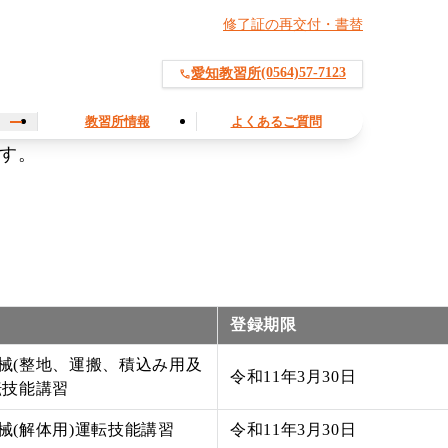
修了証の再交付・書替
(0564)57-7123
愛知教習所
教習所情報
よくあるご質問
す。
登録期限
械(整地、運搬、積込み用及
令和11年3月30日
転技能講習
械(解体用)運転技能講習
令和11年3月30日