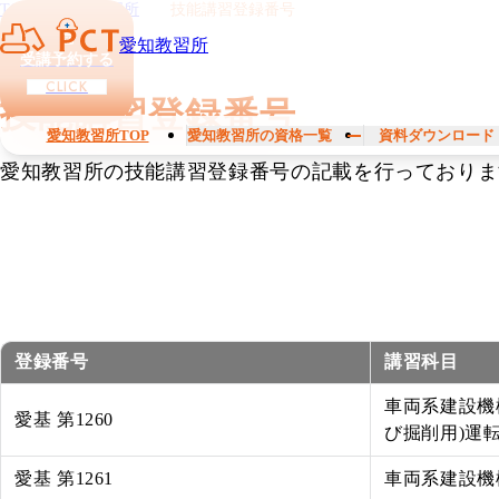
TOP
愛知教習所
技能講習登録番号
愛知教習所
受講予約する
CLICK
技能講習登録番号
愛知教習所TOP
愛知教習所の資格一覧
資料ダウンロード
愛知教習所の技能講習登録番号の記載を行っておりま
登録番号
講習科目
車両系建設機
愛基 第1260
び掘削用)運
愛基 第1261
車両系建設機