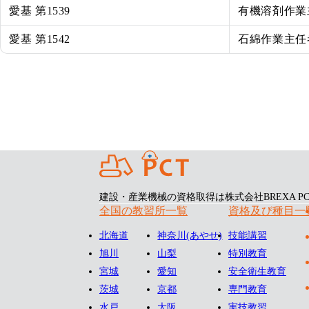
愛基 第1539
有機溶剤作業
愛基 第1542
石綿作業主任
建設・産業機械の資格取得は株式会社BREXA PC
全国の教習所一覧
資格及び種目一
北海道
神奈川
(あやせ)
技能講習
旭川
山梨
特別教育
宮城
愛知
安全衛生教育
茨城
京都
専門教育
水戸
大阪
実技教習