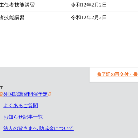
主任者技能講習
令和12年2月2日
者技能講習
令和12年2月2日
修了証の再交付・書
T
覧
外国語講習開催予定
よくあるご質問
お知らせ記事一覧
法人の皆さまへ 助成金について