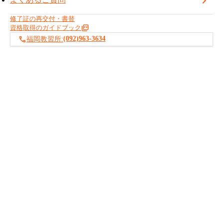
・車両系(整地)運転技能講習の終了者
・車両系(解体)運転技能講習の終了者
修了証の再交付・書替
資格取得のガイドブック
・不整地運搬車運転技能講習の終了者
(092)963-3634
福岡教習所:
・自動車免許(普通、準中型、中型、大型)を保有しており、か
つ特別教育(整地等)終了後、運転経験が3ヶ月以上ある方
※受講料108,000円(税込)
ご予約をお待ちしております。
お知らせ記事一覧へ戻る