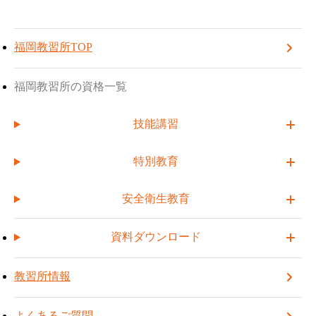
TOP
福岡教習所
お知らせ一覧
福岡教習所
TOPへ戻る
受講予約する
車両系(基礎工事用)臨時開催のお知らせ(4/13～16)
福岡教習所TOP
2026.03.02
車両系(基礎工事用)臨時開催のお
福岡教習所の資格一覧
知らせ(4/13～16)
技能講習
特別教育
下記講習をインターネット予約にて募集致します。
安全衛生教育
●車両系建設機械(基礎工事用)運転技能講習25H ・・・4/13(月)
資料ダウンロード
～4/16(木)の4日間
下記のいずれかに該当する方
教習所情報
・大型特殊免許保有者
よくあるご質問