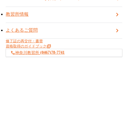
PCTオンライン「らくトレ」URL：
https://service.pctc.co.jp/rakutra
教習所情報
【公開種目】
・フォークリフト運転業務従事者教育
・車両系（整地等）従事者教育
よくあるご質問
・玉掛け再教育
・職長・安全生成責任者能力向上教育
修了証の再交付・書替
・製造業における職長の能力向上教育（労働災害防止活動コー
資格取得のガイドブック
ス）
(0467)78-7741
神奈川教習所:
【問い合せ先】
らくトレ事務局：0800-800-2580（フリーコール）
受付時間 平日10時-17時
団体受講などの問い合わせ先：DX推進部
https://service.pctc.co.jp/contact_contact/
お知らせ記事一覧へ戻る