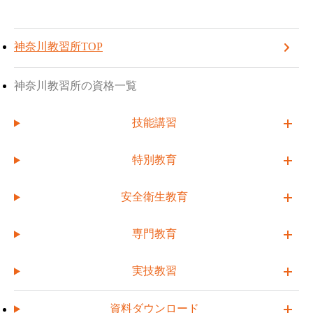
TOP
神奈川教習所
お知らせ一覧
神奈川教習所
TOPへ戻る
受講予約する
自宅や会社から受講できます！【らくトレ】のご案内(従事者教育 / 再教育
神奈川教習所TOP
2025.07.29
自宅や会社から受講できます！
神奈川教習所の資格一覧
【らくトレ】のご案内(従事者教
技能講習
育 / 再教育)
特別教育
安全衛生教育
PCTではe-learningサービス「らくトレ」で安全衛生教育を行っ
専門教育
ています。
PCがあれば、オフィスやご自宅で好きな時間に受講でき、受
講後は教習所同様に修了証も交付されます。
実技教習
教習所に移動するコストをかけずに受講できる大変便利なサー
ビスです。ぜひご利用下さい。
資料ダウンロード