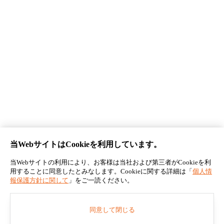
お知らせ記事一覧
法人の皆さまへ 助成金について
らくトレ
企業情報
プライバシーポリシー
利用規約
特定商取引に基づく表記
当WebサイトはCookieを利用しています。
当Webサイトの利用により、お客様は当社および第三者がCookieを利
用することに同意したとみなします。Cookieに関する詳細は「
© 2026 BREXA PCT Co.,Ltd.
個人情
報保護方針に関して
」をご一読ください。
同意して閉じる