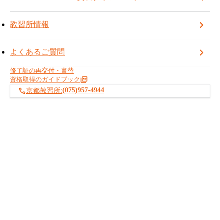
教習所情報
よくあるご質問
いつも京都教習所をご利用いただきありがとうございます。
2026年4月～2027年3月までの日程表が完成いたしました。
修了証の再交付・書替
4月以降の資格取得計画へご利用ください。
資格取得のガイドブック
(075)957-4944
京都教習所:
・2026年4月～日程表
※随時追加・変更がある場合があります。
今後とも宜しくお願いいたします。
京都教習所
お知らせ記事一覧へ戻る