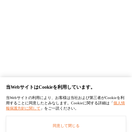
お知らせ記事一覧
法人の皆さまへ 助成金について
らくトレ
企業情報
プライバシーポリシー
利用規約
特定商取引に基づく表記
当WebサイトはCookieを利用しています。
当Webサイトの利用により、お客様は当社および第三者がCookieを利
用することに同意したとみなします。Cookieに関する詳細は「
個人情
© 2026 BREXA PCT Co.,Ltd.
報保護方針に関して
」をご一読ください。
同意して閉じる