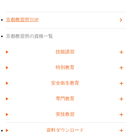
TOP
京都教習所
お知らせ一覧
京都教習所
TOPへ戻る
受講予約する
2026年4月~2027年3月 講習日程表が完成しました。
京都教習所TOP
2026.02.05
京都教習所の資格一覧
2026年4月~2027年3月 講習日程表
技能講習
が完成しました。
特別教育
安全衛生教育
専門教育
実技教習
資料ダウンロード