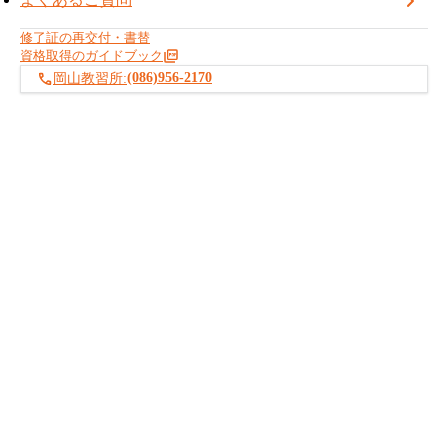
岡山教習所
修了証の再交付・書替
資格取得のガイドブック
(086)956-2170
岡山教習所:
お知らせ記事一覧へ戻る
建設・産業機械の資格取得は株式会社BREXA PCT