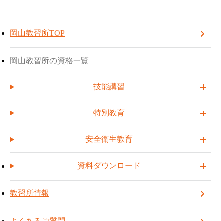
TOP
岡山教習所
お知らせ一覧
岡山教習所
TOPへ戻る
受講予約する
2026年4月~2027年3月 講習日程表が完成しました
岡山教習所TOP
2026.02.12
2026年4月~2027年3月 講習日程表
岡山教習所の資格一覧
が完成しました
技能講習
特別教育
いつも岡山教習所をご利用いただきありがとうございます。
安全衛生教育
2026年4月～2027年3月までの日程表が完成いたしました。
4月以降の資格取得計画へご利用ください。
資料ダウンロード
・2026年4月～日程表
※随時追加・変更がある場合があります。
教習所情報
今後とも宜しくお願いいたします。
よくあるご質問