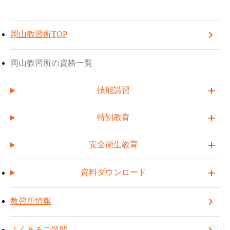
TOP
岡山教習所
お知らせ一覧
岡山教習所
TOPへ戻る
受講予約する
【重要】当社名を語ったFAXでの個人情報取得詐欺にご注意ください
岡山教習所TOP
2025.04.10
【重要】当社名を語ったFAXでの
岡山教習所の資格一覧
個人情報取得詐欺にご注意くださ
技能講習
い
特別教育
安全衛生教育
弊社の名を語り、FAXで免許証等の本人確認資料を要求し、そ
資料ダウンロード
れにより当該資料に記載された
個人情報を不正に取得しようとした行為が生じました。
弊社は、ご受講のお申し込みをいただいた場合以外は、弊社よ
教習所情報
りお客様に対し、FAXを介して、
免許証等の本人確認資料の確認を求めることは一切いたしませ
よくあるご質問