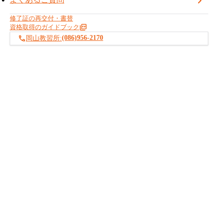
ん。万一、そのような求めが
あった場合には、速やかに下記窓口までご連絡いただきますよ
修了証の再交付・書替
う、お願い申し上げます。
資格取得のガイドブック
問合せ先：
https://www.pctc.co.jp/contact/
(086)956-2170
岡山教習所:
お知らせ記事一覧へ戻る