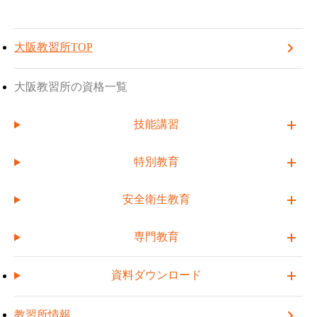
TOP
大阪教習所
お知らせ一覧
大阪教習所
TOPへ戻る
受講予約する
【臨時開催】高所作業車運転技能講習 臨時(追加)開催のお知らせ
大阪教習所TOP
2026.02.18
【臨時開催】高所作業車運転技能
大阪教習所の資格一覧
講習 臨時(追加)開催のお知らせ
技能講習
特別教育
＼高所作業車運転技能講習 臨時(追加)開催決定！／
安全衛生教育
下記日程にて、臨時開催を行います。
受講をご希望の方は、「
受講予約
」ボタンよりお申込みくださ
専門教育
い。
■ 開催日程
資料ダウンロード
2026年3月26日（木）～3月27日（金）
■ お申込み方法
教習所情報