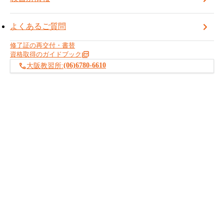
当教習所HP内の「受講予約」ボタンよりお手続きいただけま
す。
よくあるご質問
■ 注意事項
修了証の再交付・書替
お申込みは
先着順
となります。
資格取得のガイドブック
定員になり次第、受付終了
となりますので、お早めにご検討
(06)6780-6610
大阪教習所:
ください。
お知らせ記事一覧へ戻る