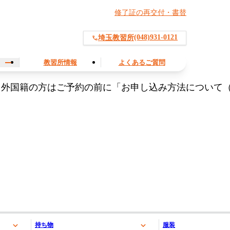
修了証の再交付・書替
(048)931-0121
埼玉教習所
教習所情報
よくあるご質問
。外国籍の方はご予約の前に「お申し込み方法について
持ち物
服装