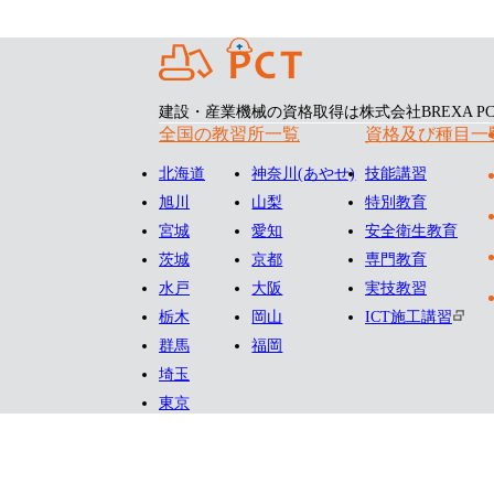
建設・産業機械の資格取得は株式会社BREXA PC
全国の教習所一覧
資格及び種目一
北海道
神奈川
(あやせ)
技能講習
旭川
山梨
特別教育
宮城
愛知
安全衛生教育
茨城
京都
専門教育
水戸
大阪
実技教習
栃木
岡山
ICT施工講習
群馬
福岡
埼玉
東京