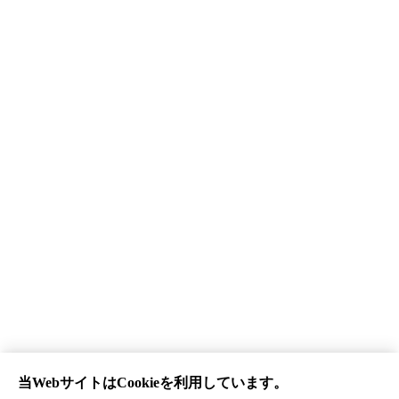
特別教育
実技教習
安全衛生教育
ICT施工講習
外国語講習開催予定
よくあるご質問
お知らせ記事一覧
法人の皆さまへ 助成金について
らくトレ
企業情報
プライバシーポリシー
利用規約
特定商取引に基づく表記
当WebサイトはCookieを利用しています。