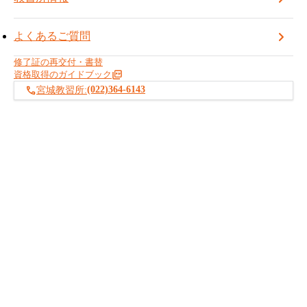
1.種目とコースを決める
よくあるご質問
2.予約する日程を決める
修了証の再交付・書替
資格取得のガイドブック
(022)364-6143
宮城教習所:
3.予約をする
4.ご予約後
受講資格
原則的には満18歳以上で日本語の分かる方は、性別に関係なく受
講できます。
(満18歳未満でも受講はできますが、年少者労働基準で技能講習等