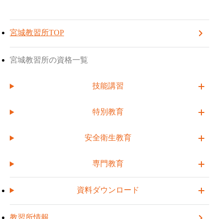
TOP
宮城教習所
お申し込み方法について
宮城教習所
TOPへ戻る
受講予約する
電
話
宮城教習所:
(022)364-6143
番
宮城教習所TOP
お申し込み方法
について
号
宮城教習所の受講案内に関する情報を掲載しています。
宮城教習所の資格一覧
講習内容や受講手続き、講習スケジュール、料金・受講条件な
どの案内を行っており、スムーズに受講できるようサポートし
技能講習
ています。
特別教育
日本国籍の方
外国籍の方
安全衛生教育
専門教育
お申し込み方法
受講資格
資料ダウンロード
お申し込みの流れ
教習所情報