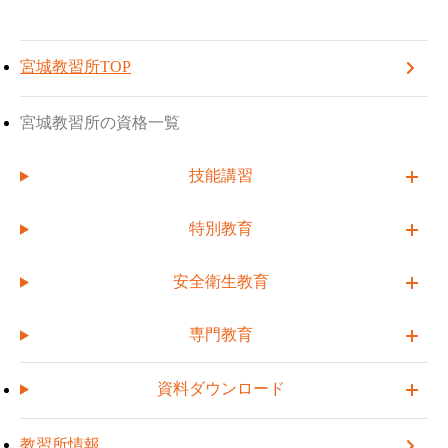
TOP
宮城教習所
教習所情報
宮城教習所
TOPへ戻る
受講予約する
電
話
宮城教習所:
(022)364-6143
番
宮城教習所TOP
教習所情報
号
宮城教習所の情報を掲載しています。
宮城教習所の資格一覧
技能講習
特別教育
宮城教習所
安全衛生教育
TEL:
(022)364-6143
FAX: (022)364-6678
専門教育
アクセス
資料ダウンロード
教習所情報