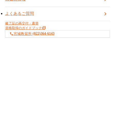
よくあるご質問
修了証の再交付・書替
資格取得のガイドブック
〒985-0843
(022)364-6143
宮城教習所:
宮城県多賀城市明月2-3-1
自動車の場合
JR仙石線「多賀城駅」下車
日程表のダウンロード
宮城教習所の日程表の
DLはこちら