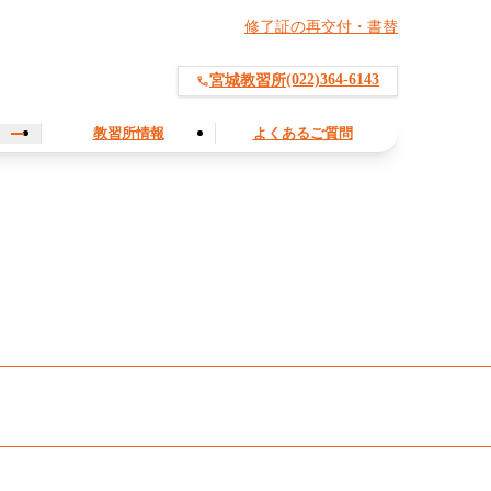
修了証の再交付・書替
(022)364-6143
宮城教習所
教習所情報
よくあるご質問