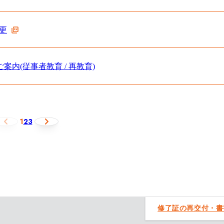
変更
内(従事者教育 / 再教育)
1
2
3
修了証の再交付・書