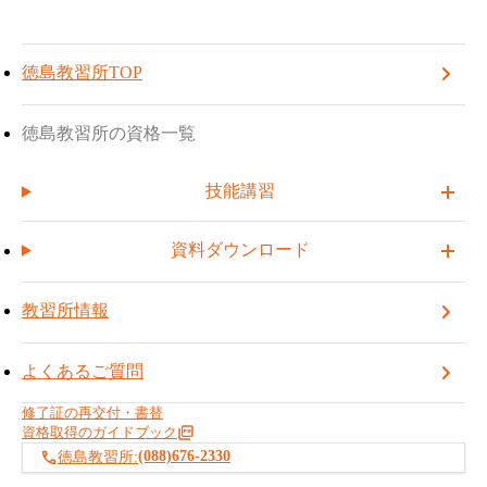
TOP
徳島教習所
ご予約をされた方へ
徳島教習所
TOPへ戻る
受講予約する
電
話
徳島会場:
(088)676-2330
番
徳島教習所TOP
ご予約をされた方へ
号
受講予約をされた方へ、ご案内をお送りしております。外国籍
徳島教習所の資格一覧
の方はご予約の前に「お申し込み方法について（外国籍の方
へ）」をご確認ください。
技能講習
資料ダウンロード
お申し込み方法について（外国籍の方へ）
教習所情報
受講料のお支払・振込み
よくあるご質問
修了証の再交付・書替
集合時間
資格取得のガイドブック
(088)676-2330
徳島教習所:
持ち物