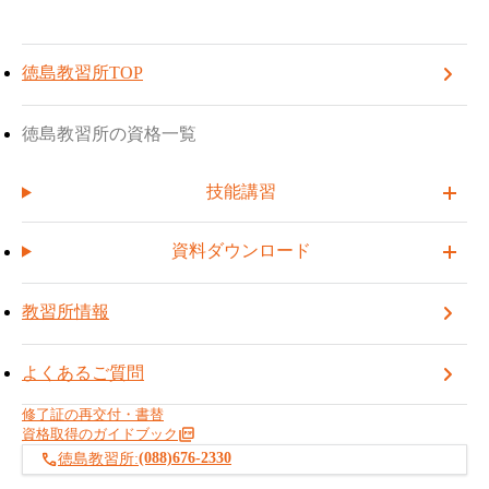
TOP
徳島教習所
徳島教習所
TOPへ戻る
受講予約する
電
話
徳島会場:
(088)676-2330
番
徳島教習所TOP
徳島教習所
号
徳島教習所の資格一覧
技能講習
資料ダウンロード
教習所情報
よくあるご質問
資格やキーワードから受講したい種目を検索
修了証の再交付・書替
資格取得のガイドブック
(088)676-2330
徳島教習所: