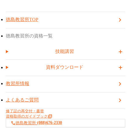
TOP
徳島教習所
お申し込み方法について
徳島教習所
TOPへ戻る
受講予約する
電
話
徳島会場:
(088)676-2330
番
徳島教習所TOP
お申し込み方法
について
号
徳島教習所の受講案内に関する情報を掲載しています。
徳島教習所の資格一覧
講習内容や受講手続き、講習スケジュール、料金・受講条件な
どの案内を行っており、スムーズに受講できるようサポートし
技能講習
ています。
資料ダウンロード
日本国籍の方
外国籍の方
教習所情報
お申し込み方法
よくあるご質問
修了証の再交付・書替
受講資格
資格取得のガイドブック
(088)676-2330
徳島教習所:
お申し込みの流れ